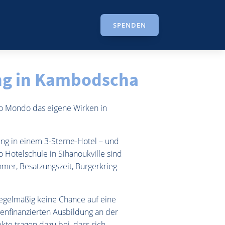
SPENDEN
ung in Kambodscha
co Mondo das eigene Wirken in
ng in einem 3-Sterne-Hotel – und
 Hotelschule in Sihanoukville sind
hmer, Besatzungszeit, Bürgerkrieg
egelmäßig keine Chance auf eine
ienfinanzierten Ausbildung an der
kte tragen dazu bei, dass sich