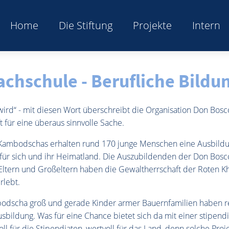
Home
Die Stiftung
Projekte
Intern
achschule - Berufliche Bild
ird“ - mit diesen Wort überschreibt die Organisation Don Bos
 für eine überaus sinnvolle Sache.
Kambodschas erhalten rund 170 junge Menschen eine Ausbildu
 für sich und ihr Heimatland. Die Auszubildenden der Don Bosco
 Eltern und Großeltern haben die Gewaltherrschaft der Roten K
rlebt.
mbodscha groß und gerade Kinder armer Bauernfamilien haben r
sbildung. Was für eine Chance bietet sich da mit einer stipend
l für die Stipendiaten, wertvoll für das Land, denn solche Proje